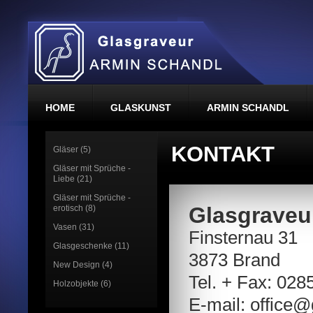
HOME
GLASKUNST
ARMIN SCHANDL
KONTAKT
Gläser (5)
Gläser mit Sprüche -
Liebe (21)
Gläser mit Sprüche -
Glasgraveu
erotisch (8)
Vasen (31)
Finsternau 31
Glasgeschenke (11)
3873 Brand
New Design (4)
Tel. + Fax: 028
Holzobjekte (6)
E-mail: office@