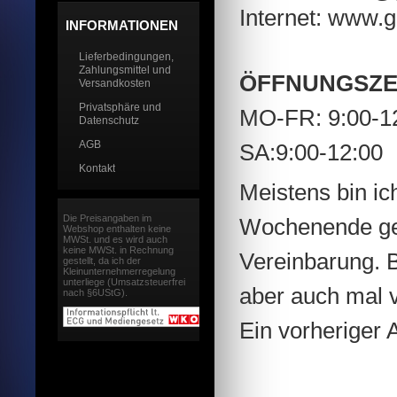
Internet: www.g
INFORMATIONEN
Lieferbedingungen,
Zahlungsmittel und
ÖFFNUNGSZE
Versandkosten
Privatsphäre und
MO-FR: 9:00-12
Datenschutz
AGB
SA:9:00-12:00
Kontakt
Meistens bin ic
Die Preisangaben im
Wochenende geö
Webshop enthalten keine
MWSt. und es wird auch
keine MWSt. in Rechnung
Vereinbarung. 
gestellt, da ich der
Kleinunternehmerregelung
unterliege (Umsatzsteuerfrei
aber auch mal 
nach §6UStG).
Ein vorheriger 