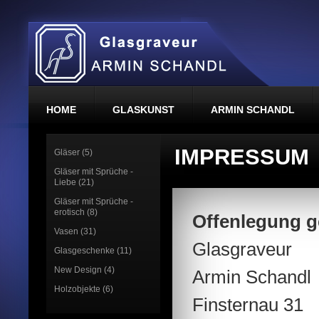
HOME
GLASKUNST
ARMIN SCHANDL
IMPRESSUM
Gläser (5)
Gläser mit Sprüche -
Liebe (21)
Gläser mit Sprüche -
erotisch (8)
Offenlegung 
Vasen (31)
Glasgraveur
Glasgeschenke (11)
New Design (4)
Armin Schandl
Holzobjekte (6)
Finsternau 31