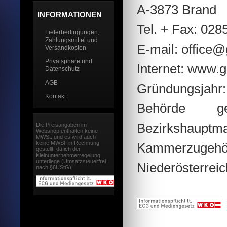
A-3873 Brand
INFORMATIONEN
Tel. + Fax: 028
Lieferbedingungen,
Zahlungsmittel und
E-mail: office@
Versandkosten
Privatsphäre und
Internet: www.g
Datenschutz
AGB
Gründungsjahr:
Kontakt
Behörde g
Bezirkshauptm
Die Preisangaben im
Webshop enthalten keine
MWSt. und es wird auch
keine MWSt. in Rechnung
Kammerzugehö
gestellt, da ich der
Kleinunternehmerregelung
unterliege (Umsatzsteuerfrei
Niederösterreic
nach §6UStG).