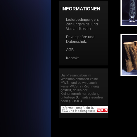
INFORMATIONEN
Lieferbedingungen,
Zahlungsmittel und
Versandkosten
Privatsphäre und
Datenschutz
AGB
Kontakt
Die Preisangaben im
Webshop enthalten keine
MWSt. und es wird auch
keine MWSt. in Rechnung
gestellt, da ich der
Kleinunternehmerregelung
unterliege (Umsatzsteuerfrei
nach §6UStG).