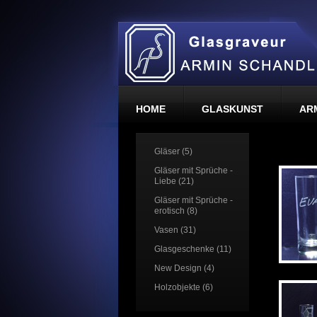
HOME
GLASKUNST
AR
Gläser (5)
Gläser mit Sprüche -
Liebe (21)
Gläser mit Sprüche -
erotisch (8)
Vasen (31)
Glasgeschenke (11)
New Design (4)
Holzobjekte (6)