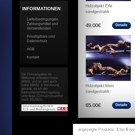
Holzobjekt Erle
INFORMATIONEN
sandgestrahlt
Lieferbedingungen,
Zahlungsmittel und
49.00€
Details
Versandkosten
Privatsphäre und
Datenschutz
AGB
Kontakt
Die Preisangaben im
Webshop enthalten keine
MWSt. und es wird auch
keine MWSt. in Rechnung
Holzobjekt Wein
gestellt, da ich der
sandgestrahlt
Kleinunternehmerregelung
unterliege (Umsatzsteuerfrei
nach §6UStG).
65.00€
Details
angezeigte Produkte:
1
bis
6
(v