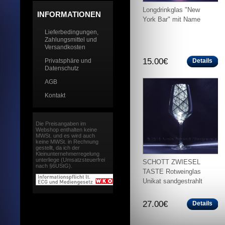
Longdrinkglas "New
INFORMATIONEN
York Bar" mit Name
Lieferbedingungen,
Zahlungsmittel und
Versandkosten
15.00€
Privatsphäre und
Details
Datenschutz
AGB
Kontakt
Die Preisangaben im
Webshop enthalten keine
MWSt. und es wird auch
keine MWSt. in Rechnung
gestellt, da ich der
Kleinunternehmerregelung
unterliege (Umsatzsteuerfrei
SCHOTT ZWIESEL
nach §6UStG).
TASTE Rotweinglas
Unikat sandgestrahlt
27.00€
Details