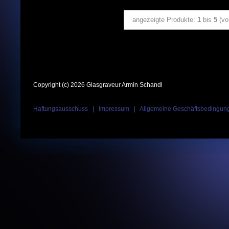
angezeigte Produkte:
1
bis
5
(v
Copyright (c) 2026 Glasgraveur Armin Schandl
Haftungsausschuss
|
Impressum
|
Allgemeine Geschäftsbedingun