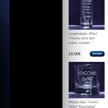
Longdrinkglas 405ml
"Träume nicht dein
Leben, sondern..."
19.00€
Details
Whisky Glas "Centro"
330ml "Kuschelbär"