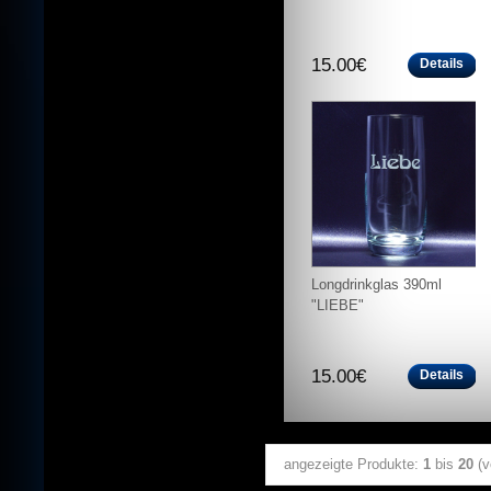
15.00€
Details
Longdrinkglas 390ml
"LIEBE"
15.00€
Details
angezeigte Produkte:
1
bis
20
(