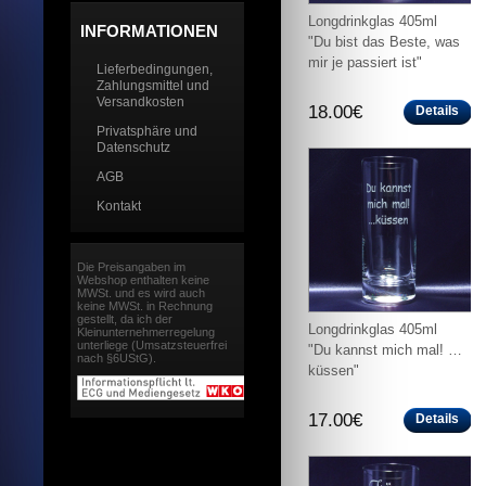
Longdrinkglas 405ml
INFORMATIONEN
"Du bist das Beste, was
mir je passiert ist"
Lieferbedingungen,
Zahlungsmittel und
Versandkosten
18.00€
Details
Privatsphäre und
Datenschutz
AGB
Kontakt
Die Preisangaben im
Webshop enthalten keine
MWSt. und es wird auch
keine MWSt. in Rechnung
gestellt, da ich der
Longdrinkglas 405ml
Kleinunternehmerregelung
unterliege (Umsatzsteuerfrei
"Du kannst mich mal! …
nach §6UStG).
küssen"
17.00€
Details