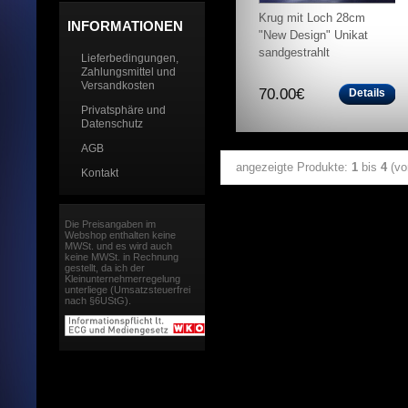
Krug mit Loch 28cm
INFORMATIONEN
"New Design" Unikat
sandgestrahlt
Lieferbedingungen,
Zahlungsmittel und
Versandkosten
70.00€
Details
Privatsphäre und
Datenschutz
AGB
angezeigte Produkte:
1
bis
4
(v
Kontakt
Die Preisangaben im
Webshop enthalten keine
MWSt. und es wird auch
keine MWSt. in Rechnung
gestellt, da ich der
Kleinunternehmerregelung
unterliege (Umsatzsteuerfrei
nach §6UStG).