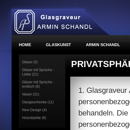
HOME
GLASKUNST
ARMIN SCHANDL
PRIVATSPHÄ
Gläser (5)
Gläser mit Sprüche -
Liebe (21)
Gläser mit Sprüche -
erotisch (8)
1. Glasgraveur 
Vasen (31)
personenbezoge
Glasgeschenke (11)
New Design (4)
behandeln. Die
Holzobjekte (6)
personenbezoge