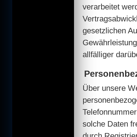
verarbeitet wer
Vertragsabwick
gesetzlichen Au
Gewährleistungs
allfälliger dar
Personenbe
Über unsere Web
personenbezoge
Telefonnummern
solche Daten fre
durch Registri