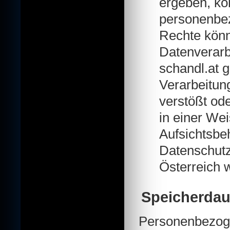
ergeben, kö
personenbe
Rechte könne
Datenverarb
schandl.at 
Verarbeitun
verstößt od
in einer Wei
Aufsichtsbeh
Datenschutz
Österreich 
Speicherdau
Personenbezoge