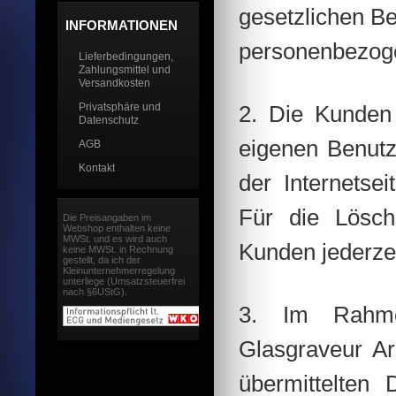
gesetzlichen B
INFORMATIONEN
personenbezogen
Lieferbedingungen,
Zahlungsmittel und
Versandkosten
Privatsphäre und
2. Die Kunden
Datenschutz
eigenen Benutz
AGB
Kontakt
der Internetse
Für die Lösch
Die Preisangaben im
Webshop enthalten keine
MWSt. und es wird auch
Kunden jederze
keine MWSt. in Rechnung
gestellt, da ich der
Kleinunternehmerregelung
unterliege (Umsatzsteuerfrei
nach §6UStG).
3. Im Rahmen
Glasgraveur A
übermittelten 