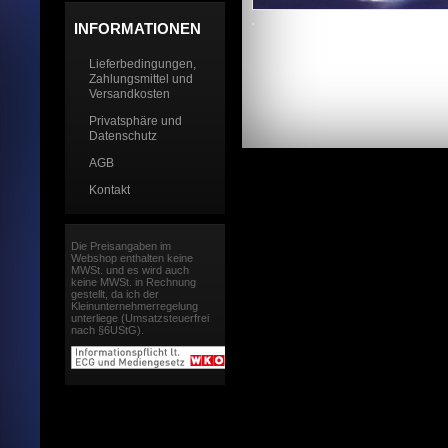
INFORMATIONEN
Lieferbedingungen,
Zahlungsmittel und
Versandkosten
Privatsphäre und
Datenschutz
AGB
Kontakt
Die Preisangaben im
Webshop enthalten keine
MWSt. und es wird auch
keine MWSt. in Rechnung
gestellt, da ich der
Kleinunternehmerregelung
unterliege (Umsatzsteuerfrei
nach §6UStG).