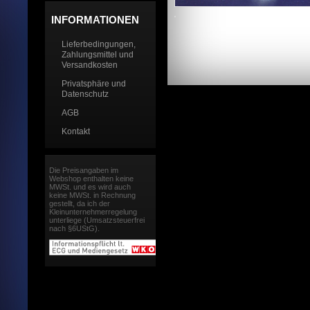
INFORMATIONEN
Lieferbedingungen,
Zahlungsmittel und
Versandkosten
Privatsphäre und
Datenschutz
AGB
Kontakt
Die Preisangaben im
Webshop enthalten keine
MWSt. und es wird auch
keine MWSt. in Rechnung
gestellt, da ich der
Kleinunternehmerregelung
unterliege (Umsatzsteuerfrei
nach §6UStG).