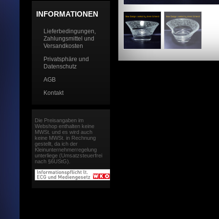
INFORMATIONEN
Lieferbedingungen,
Zahlungsmittel und
Versandkosten
Privatsphäre und
Datenschutz
AGB
Kontakt
Die Preisangaben im
Webshop enthalten keine
MWSt. und es wird auch
keine MWSt. in Rechnung
gestellt, da ich der
Kleinunternehmerregelung
unterliege (Umsatzsteuerfrei
nach §6UStG).