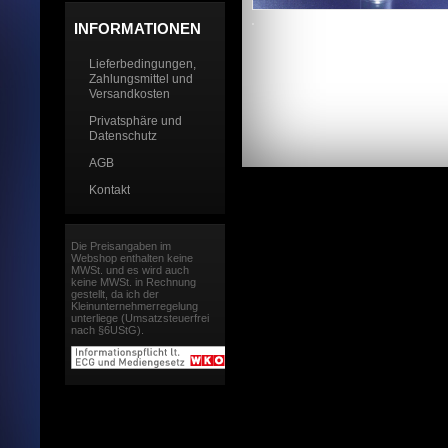
INFORMATIONEN
Lieferbedingungen,
Zahlungsmittel und
Versandkosten
Privatsphäre und
Datenschutz
AGB
Kontakt
Die Preisangaben im
Webshop enthalten keine
MWSt. und es wird auch
keine MWSt. in Rechnung
gestellt, da ich der
Kleinunternehmerregelung
unterliege (Umsatzsteuerfrei
nach §6UStG).