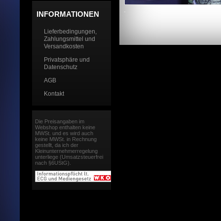
INFORMATIONEN
Lieferbedingungen,
Zahlungsmittel und
Versandkosten
Privatsphäre und
Datenschutz
AGB
Kontakt
Die Preisangaben im
Webshop enthalten keine
MWSt. und es wird auch
keine MWSt. in Rechnung
gestellt, da ich der
Kleinunternehmerregelung
unterliege (Umsatzsteuerfrei
nach §6UStG).