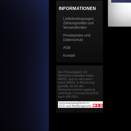
INFORMATIONEN
Lieferbedingungen,
Zahlungsmittel und
Versandkosten
Privatsphäre und
Datenschutz
AGB
Kontakt
Die Preisangaben im
Webshop enthalten keine
MWSt. und es wird auch
keine MWSt. in Rechnung
gestellt, da ich der
Kleinunternehmerregelung
unterliege (Umsatzsteuerfrei
nach §6UStG).