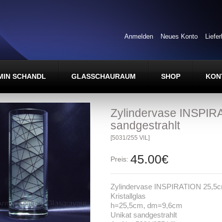
Anmelden
Neues Konto
Liefe
MIN SCHANDL
GLASSCHAURAUM
SHOP
KON
Zylindervase INSPIR
sandgestrahlt
[5031/255 VlL]
45.00€
Preis:
Zylindervase INSPIRATION 25,5
Kristallglas
h=25,5cm, dm=9,6cm
Unikat sandgestrahlt