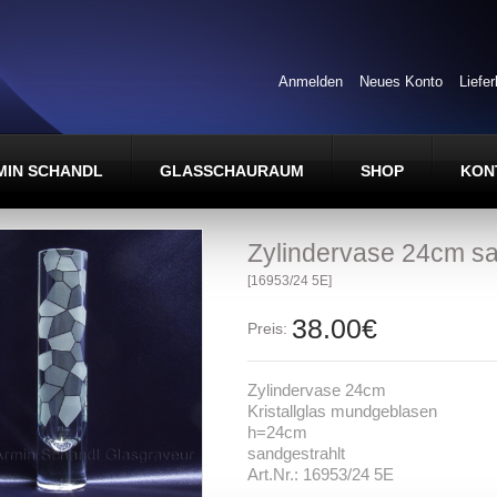
Anmelden
Neues Konto
Liefe
MIN SCHANDL
GLASSCHAURAUM
SHOP
KON
Zylindervase 24cm sa
[16953/24 5E]
38.00€
Preis:
Zylindervase 24cm
Kristallglas mundgeblasen
h=24cm
sandgestrahlt
Art.Nr.: 16953/24 5E