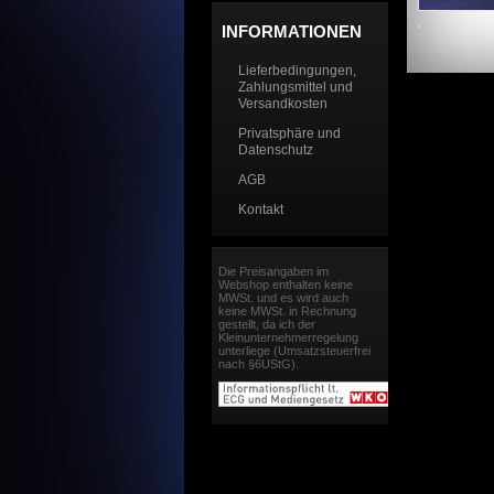
INFORMATIONEN
Lieferbedingungen,
Zahlungsmittel und
Versandkosten
Privatsphäre und
Datenschutz
AGB
Kontakt
Die Preisangaben im
Webshop enthalten keine
MWSt. und es wird auch
keine MWSt. in Rechnung
gestellt, da ich der
Kleinunternehmerregelung
unterliege (Umsatzsteuerfrei
nach §6UStG).