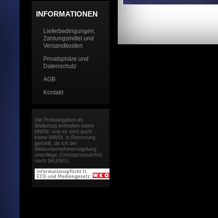
INFORMATIONEN
Lieferbedingungen,
Zahlungsmittel und
Versandkosten
Privatsphäre und
Datenschutz
AGB
Kontakt
Die Preisangaben im
Webshop enthalten keine
MWSt. und es wird auch
keine MWSt. in Rechnung
gestellt, da ich der
Kleinunternehmerregelung
unterliege (Umsatzsteuerfrei
nach §6UStG).