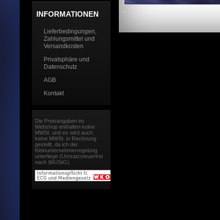
INFORMATIONEN
Lieferbedingungen,
Zahlungsmittel und
Versandkosten
Privatsphäre und
Datenschutz
AGB
Kontakt
Die Preisangaben im
Webshop enthalten keine
MWSt. und es wird auch
keine MWSt. in Rechnung
gestellt, da ich der
Kleinunternehmerregelung
unterliege (Umsatzsteuerfrei
nach §6UStG).