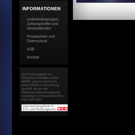
INFORMATIONEN
Lieferbedingungen,
Zahlungsmittel und
Versandkosten
Privatsphäre und
Datenschutz
AGB
Kontakt
Die Preisangaben im
Webshop enthalten keine
MWSt. und es wird auch
keine MWSt. in Rechnung
gestellt, da ich der
Kleinunternehmerregelung
unterliege (Umsatzsteuerfrei
nach §6UStG).