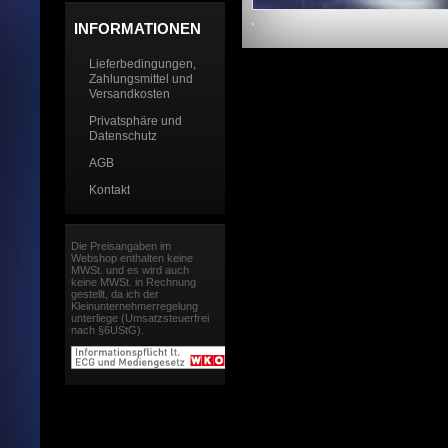
INFORMATIONEN
Lieferbedingungen,
Zahlungsmittel und
Versandkosten
Privatsphäre und
Datenschutz
AGB
Kontakt
Die Preisangaben im
Webshop enthalten keine
MWSt. und es wird auch
keine MWSt. in Rechnung
gestellt, da ich der
Kleinunternehmerregelung
unterliege (Umsatzsteuerfrei
nach §6UStG).