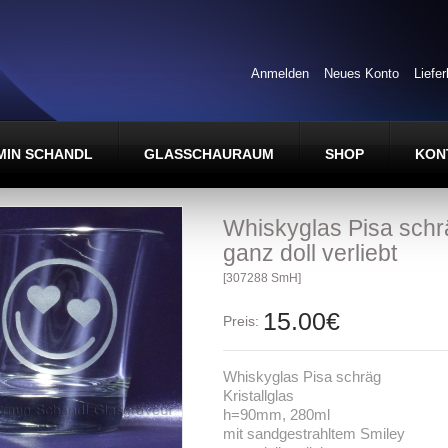
Anmelden
Neues Konto
Liefe
MIN SCHANDL
GLASSCHAURAUM
SHOP
KON
Whiskyglas Pisa schr
ganz doll verliebt
[307288 SmH]
15.00€
Preis:
Whiskyglas Pisa schräg
Kristallglas
h=90mm, 280ml
mit sandgestrahltem Smiley