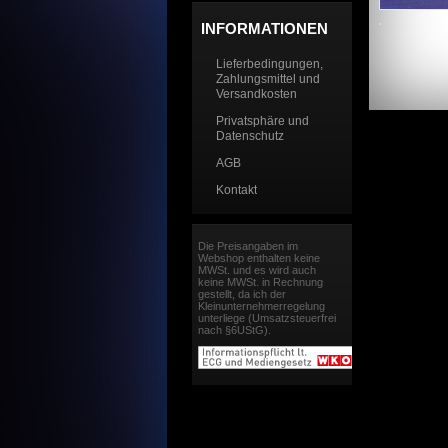
INFORMATIONEN
Lieferbedingungen,
Zahlungsmittel und
Versandkosten
Privatsphäre und
Datenschutz
AGB
Kontakt
Die Preisangaben im
Webshop enthalten keine
MWSt. und es wird auch
keine MWSt. in Rechnung
gestellt, da ich der
Kleinunternehmerregelung
unterliege (Umsatzsteuerfrei
nach §6UStG).