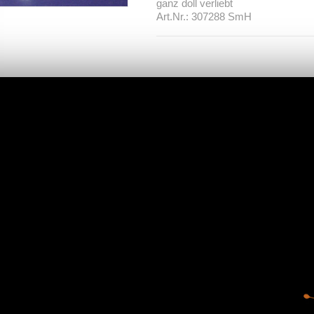
ganz doll verliebt
Art.Nr.: 307288 SmH