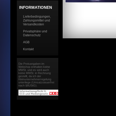
INFORMATIONEN
Lieferbedingungen,
Zahlungsmittel und
Versandkosten
Privatsphäre und
Datenschutz
AGB
Kontakt
Die Preisangaben im
Webshop enthalten keine
MWSt. und es wird auch
keine MWSt. in Rechnung
gestellt, da ich der
Kleinunternehmerregelung
unterliege (Umsatzsteuerfrei
nach §6UStG).