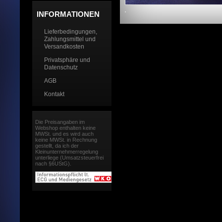
INFORMATIONEN
Lieferbedingungen,
Zahlungsmittel und
Versandkosten
Privatsphäre und
Datenschutz
AGB
Kontakt
Die Preisangaben im
Webshop enthalten keine
MWSt. und es wird auch
keine MWSt. in Rechnung
gestellt, da ich der
Kleinunternehmerregelung
unterliege (Umsatzsteuerfrei
nach §6UStG).