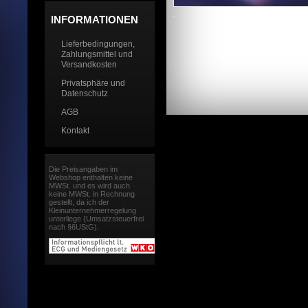
INFORMATIONEN
Lieferbedingungen,
Zahlungsmittel und
Versandkosten
Privatsphäre und
Datenschutz
AGB
Kontakt
Die Preisangaben im
Webshop enthalten keine
MWSt. und es wird auch
keine MWSt. in Rechnung
gestellt, da ich der
Kleinunternehmerregelung
unterliege (Umsatzsteuerfrei
nach §6UStG).