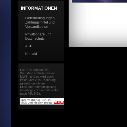
INFORMATIONEN
Lieferbedingungen,
Zahlungsmittel und
Versandkosten
Privatsphäre und
Datenschutz
AGB
Kontakt
Die Preisangaben im
Webshop enthalten keine
MWSt. und es wird auch
keine MWSt. in Rechnung
gestellt, da ich der
Kleinunternehmerregelung
unterliege (Umsatzsteuerfrei
nach §6UStG).