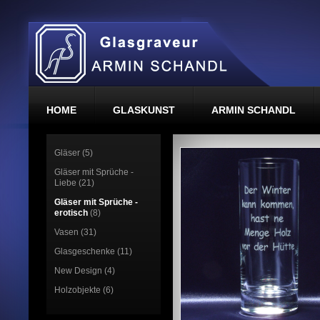
HOME
GLASKUNST
ARMIN SCHANDL
Gläser (5)
Gläser mit Sprüche -
Liebe (21)
Gläser mit Sprüche -
erotisch
(8)
Vasen (31)
Glasgeschenke (11)
New Design (4)
Holzobjekte (6)