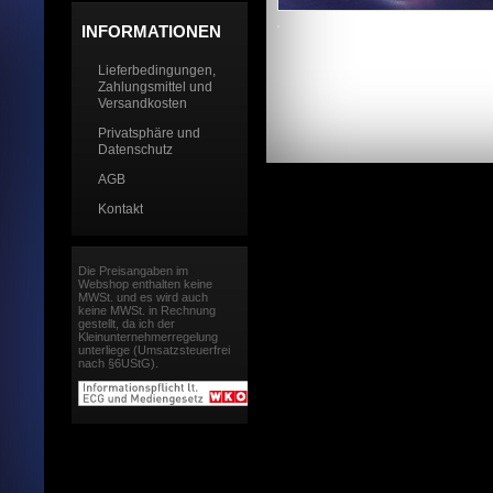
INFORMATIONEN
Lieferbedingungen,
Zahlungsmittel und
Versandkosten
Privatsphäre und
Datenschutz
AGB
Kontakt
Die Preisangaben im
Webshop enthalten keine
MWSt. und es wird auch
keine MWSt. in Rechnung
gestellt, da ich der
Kleinunternehmerregelung
unterliege (Umsatzsteuerfrei
nach §6UStG).