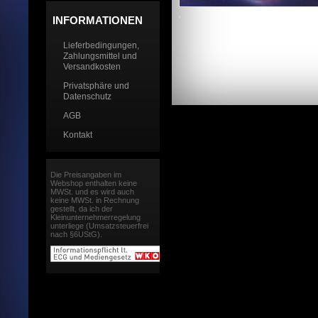
INFORMATIONEN
Lieferbedingungen,
Zahlungsmittel und
Versandkosten
Privatsphäre und
Datenschutz
AGB
Kontakt
Die Preisangaben im
Webshop enthalten keine
MWSt. und es wird auch
keine MWSt. in Rechnung
gestellt, da ich der
Kleinunternehmerregelung
unterliege (Umsatzsteuerfrei
nach §6UStG).