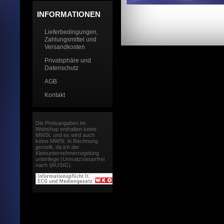
INFORMATIONEN
Lieferbedingungen,
Zahlungsmittel und
Versandkosten
Privatsphäre und
Datenschutz
AGB
Kontakt
Die Preisangaben im
Webshop enthalten keine
MWSt. und es wird auch
keine MWSt. in Rechnung
gestellt, da ich der
Kleinunternehmerregelung
unterliege (Umsatzsteuerfrei
nach §6UStG).