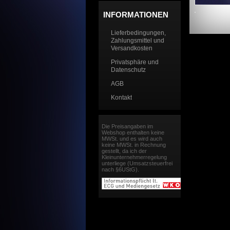
INFORMATIONEN
Lieferbedingungen,
Zahlungsmittel und
Versandkosten
Privatsphäre und
Datenschutz
AGB
Kontakt
Die Preisangaben im
Webshop enthalten keine
MWSt. und es wird auch
keine MWSt. in Rechnung
gestellt, da ich der
Kleinunternehmerregelung
unterliege (Umsatzsteuerfrei
nach §6UStG).