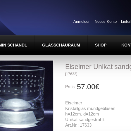
Anmelden
Neues Konto
Liefe
MIN SCHANDL
GLASSCHAURAUM
SHOP
KON
Eiseimer Unikat sandg
[17633]
57.00€
Preis:
Eiseimer
Kristallglas mundgeblasen
h=12cm, d=12cm
Unikat sandgestrahlt
Art.Nr.: 17633