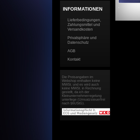
INFORMATIONEN
Lieferbedingungen,
Zahlungsmittel und
Versandkosten
Privatsphäre und
Datenschutz
AGB
Kontakt
Die Preisangaben im
Webshop enthalten keine
MWSt. und es wird auch
keine MWSt. in Rechnung
gestellt, da ich der
Kleinunternehmerregelung
unterliege (Umsatzsteuerfrei
nach §6UStG).