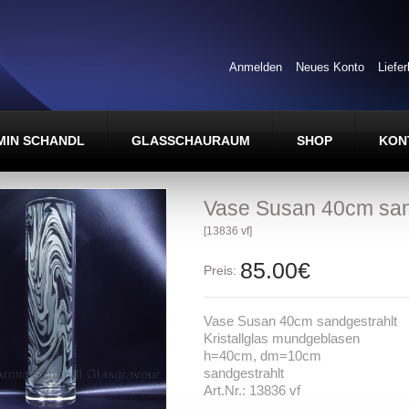
Anmelden
Neues Konto
Liefe
MIN SCHANDL
GLASSCHAURAUM
SHOP
KON
Vase Susan 40cm san
[13836 vf]
85.00€
Preis:
Vase Susan 40cm sandgestrahlt
Kristallglas mundgeblasen
h=40cm, dm=10cm
sandgestrahlt
Art.Nr.: 13836 vf