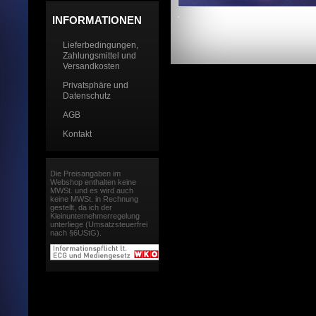
INFORMATIONEN
Lieferbedingungen,
Zahlungsmittel und
Versandkosten
Privatsphäre und
Datenschutz
AGB
Kontakt
Die Preisangaben im
Webshop enthalten keine
MWSt. und es wird auch
keine MWSt. in Rechnung
gestellt, da ich der
Kleinunternehmerregelung
unterliege (Umsatzsteuerfrei
nach §6UStG).