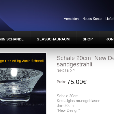
Anmelden
Neues Konto
Liefe
MIN SCHANDL
GLASSCHAURAUM
SHOP
KON
Schale 20cm "New De
sandgestrahlt
[16423 ND P]
75.00€
Preis:
Schale 20cm
Kristallglas mundgeblasen
dm=20cm
"New Design"