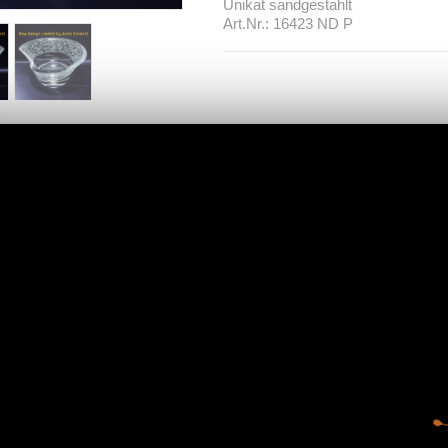
Unikat sandgestahlt
Art.Nr.: 16423 ND P