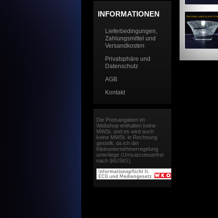
INFORMATIONEN
Lieferbedingungen,
Zahlungsmittel und
Versandkosten
Privatsphäre und
Datenschutz
AGB
Kontakt
Die Preisangaben im
Webshop enthalten keine
MWSt. und es wird auch
keine MWSt. in Rechnung
gestellt, da ich der
Kleinunternehmerregelung
unterliege (Umsatzsteuerfrei
nach §6UStG).