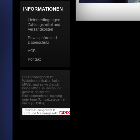
INFORMATIONEN
Lieferbedingungen,
Zahlungsmittel und
Versandkosten
Privatsphäre und
Datenschutz
AGB
Kontakt
Die Preisangaben im
Webshop enthalten keine
MWSt. und es wird auch
keine MWSt. in Rechnung
gestellt, da ich der
Kleinunternehmerregelung
unterliege (Umsatzsteuerfrei
nach §6UStG).