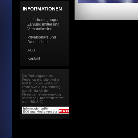
INFORMATIONEN
Lieferbedingungen,
Zahlungsmittel und
Versandkosten
Privatsphäre und
Datenschutz
AGB
Kontakt
Die Preisangaben im
Webshop enthalten keine
MWSt. und es wird auch
keine MWSt. in Rechnung
gestellt, da ich der
Kleinunternehmerregelung
unterliege (Umsatzsteuerfrei
nach §6UStG).