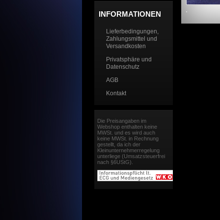
INFORMATIONEN
Lieferbedingungen,
Zahlungsmittel und
Versandkosten
Privatsphäre und
Datenschutz
AGB
Kontakt
Die Preisangaben im
Webshop enthalten keine
MWSt. und es wird auch
keine MWSt. in Rechnung
gestellt, da ich der
Kleinunternehmerregelung
unterliege (Umsatzsteuerfrei
nach §6UStG).