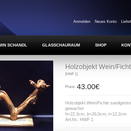
Anmelden
Neues Konto
Liefe
MIN SCHANDL
GLASSCHAURAUM
SHOP
KON
Holzobjekt Wein/Ficht
[HWF 1]
43.00€
Preis:
Holzobjekt Wein/Fichte sandgestra
gewachst
h=22,3cm, b=26,5cm, t=12,2cm
Art.Nr.: HWF 1