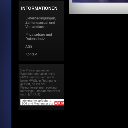
INFORMATIONEN
Lieferbedingungen,
Zahlungsmittel und
Versandkosten
Privatsphäre und
Datenschutz
AGB
Kontakt
Die Preisangaben im
Webshop enthalten keine
MWSt. und es wird auch
keine MWSt. in Rechnung
gestellt, da ich der
Kleinunternehmerregelung
unterliege (Umsatzsteuerfrei
nach §6UStG).