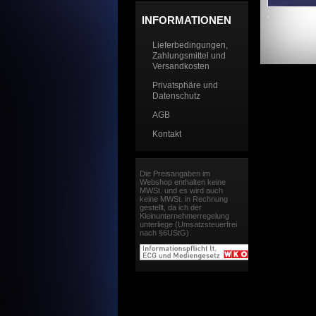
INFORMATIONEN
Lieferbedingungen,
Zahlungsmittel und
Versandkosten
Privatsphäre und
Datenschutz
AGB
Kontakt
Die Preisangaben im
Webshop enthalten keine
MWSt. und es wird auch
keine MWSt. in Rechnung
gestellt, da ich der
Kleinunternehmerregelung
unterliege (Umsatzsteuerfrei
nach §6UStG).