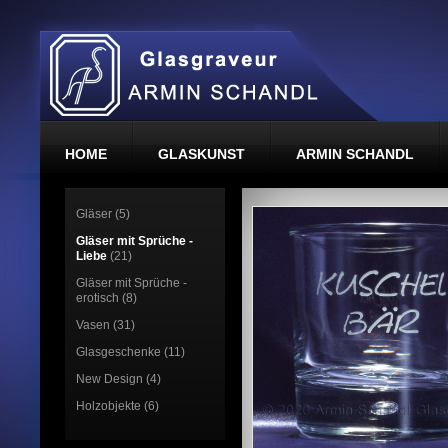
HOME
GLASKUNST
ARMIN SCHANDL
Gläser (5)
Gläser mit Sprüche -
Liebe
(21)
Gläser mit Sprüche -
erotisch (8)
Vasen (31)
Glasgeschenke (11)
New Design (4)
Holzobjekte (6)