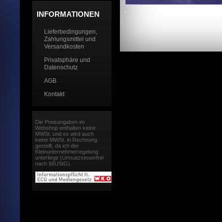
INFORMATIONEN
Lieferbedingungen,
Zahlungsmittel und
Versandkosten
Privatsphäre und
Datenschutz
AGB
Kontakt
Die Preisangaben im
Webshop enthalten keine
MWSt. und es wird auch
keine MWSt. in Rechnung
gestellt, da ich der
Kleinunternehmerregelung
unterliege (Umsatzsteuerfrei
nach §6UStG).