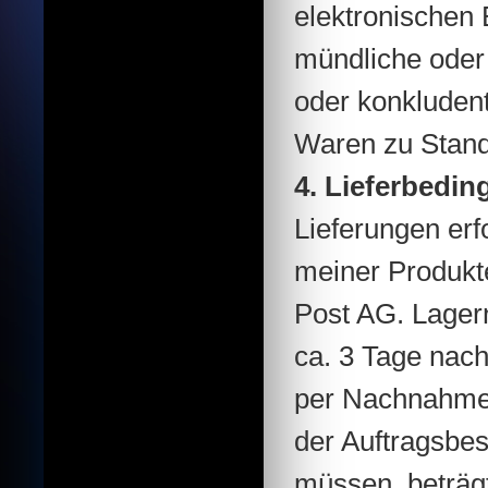
elektronischen 
mündliche oder
oder konkludent
Waren zu Stand
4. Lieferbedi
Lieferungen erf
meiner Produkte
Post AG. Lager
ca. 3 Tage nach
per Nachnahme e
der Auftragsbest
müssen, beträgt 