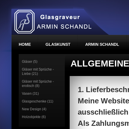
HOME
GLASKUNST
ARMIN SCHANDL
ALLGEMEIN
Gläser (5)
Gläser mit Sprüche -
Liebe (21)
Gläser mit Sprüche -
erotisch (8)
1. Lieferbesc
Vasen (31)
Meine Website
Glasgeschenke (11)
New Design (4)
ausschließlich
Holzobjekte (6)
Als Zahlungsmi