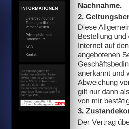
Nachnahme.
INFORMATIONEN
2. Geltungsber
Lieferbedingungen,
Zahlungsmittel und
Diese Allgemei
Versandkosten
Bestellung und
Privatsphäre und
Datenschutz
Internet auf de
AGB
angebotenen Se
Kontakt
Geschäftsbeding
anerkannt und 
Die Preisangaben im
Webshop enthalten keine
MWSt. und es wird auch
Abweichung vo
keine MWSt. in Rechnung
gestellt, da ich der
Kleinunternehmerregelung
gilt nur dann al
unterliege (Umsatzsteuerfrei
nach §6UStG).
von mir bestätig
3. Zustandeko
Der Vertrag üb