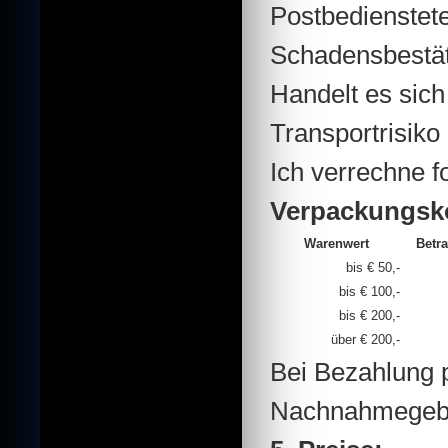
Postbedienstete
Schadensbestät
Handelt es sic
Transportrisiko
Ich verrechne 
Verpackungsk
Warenwert
Betr
bis € 50,-
bis € 100,-
bis € 200,-
über € 200,-
Bei Bezahlung 
Nachnahmegebüh