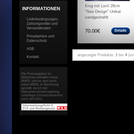
Krug mit Loch 28cm
INFORMATIONEN
"New Design" Unikat
sandgestrahlt
Lieferbedingungen,
Zahlungsmittel und
Versandkosten
70.00€
Details
Privatsphäre und
Datenschutz
AGB
angezeigte Produkte:
1
bis
4
(v
Kontakt
Die Preisangaben im
Webshop enthalten keine
MWSt. und es wird auch
keine MWSt. in Rechnung
gestellt, da ich der
Kleinunternehmerregelung
unterliege (Umsatzsteuerfrei
nach §6UStG).